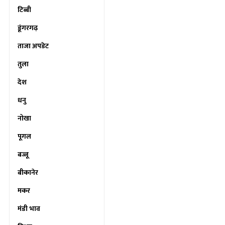
टिब्बी
डूंगरगढ़
ताजा अपडेट
तुला
देश
धनु
नोखा
पूगल
बज्जू
बीकानेर
मकर
मंडी भाव