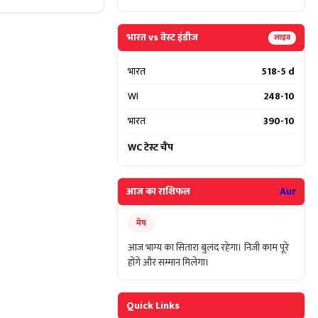
भारत vs वेस्ट इंडीज
लाइव
भारत
518-5 d
WI
248-10
भारत
390-10
WC टेस्ट चैंप
आज का राशिफल
Aur
मेष
आज भाग्य का सितारा बुलंद रहेगा। निजी काम पूरे
होंगे और सम्मान मिलेगा।
Quick Links