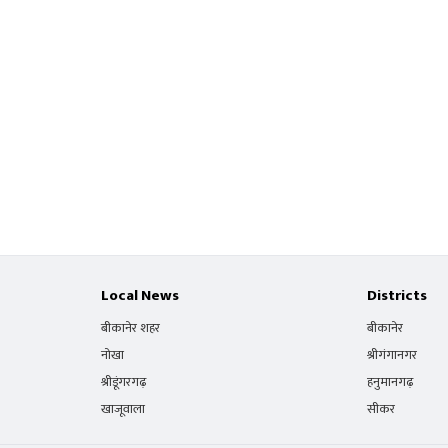
Local News
Districts
बीकानेर शहर
बीकानेर
नोखा
श्रीगंगानगर
श्रीडूंगरगढ़
हनुमानगढ़
खाजूवाला
सीकर