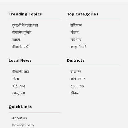
Trending Topics
Top Categories
युवाओं में बढ़ता नशा
राशिफल
बीकानेर पुलिस
मौसम
क्राइम
मंडी भाव
बीकानेर प्रहरी
क्राइम रिपोर्ट
Local News
Districts
बीकानेर शहर
बीकानेर
नोखा
श्रीगंगानगर
श्रीडूंगरगढ़
हनुमानगढ़
खाजूवाला
सीकर
Quick Links
About Us
Privacy Policy