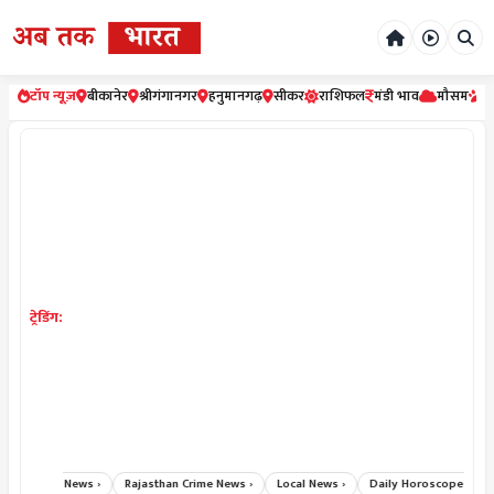
टॉप न्यूज़
बीकानेर
श्रीगंगानगर
हनुमानगढ़
सीकर
राशिफल
मंडी भाव
मौसम
र
ट्रेडिंग:
reaking News ›
Rajasthan Crime News ›
Local News ›
Daily Horoscope Hindi ›