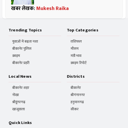
खबर लेखक:
Mukesh Raika
Trending Topics
Top Categories
युवाओं में बढ़ता नशा
राशिफल
बीकानेर पुलिस
मौसम
क्राइम
मंडी भाव
बीकानेर प्रहरी
क्राइम रिपोर्ट
Local News
Districts
बीकानेर शहर
बीकानेर
नोखा
श्रीगंगानगर
श्रीडूंगरगढ़
हनुमानगढ़
खाजूवाला
सीकर
Quick Links