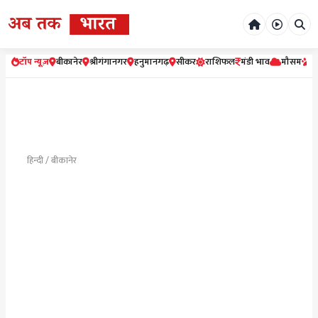
टॉप न्यूज़
बीकानेर
श्रीगंगानगर
हनुमानगढ़
सीकर
राशिफल
मंडी भाव
मौसम
र
हिन्दी / बीकानेर