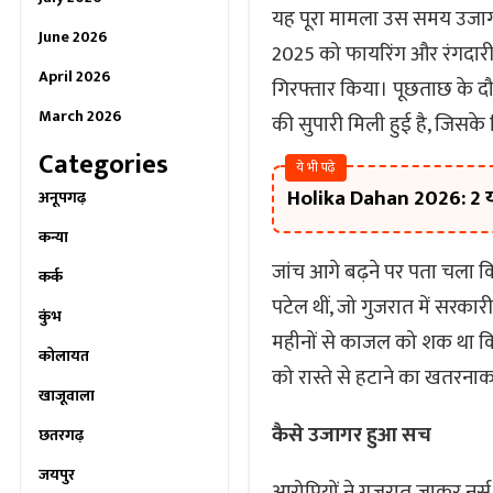
यह पूरा मामला उस समय उजागर हु
June 2026
2025 को फायरिंग और रंगदारी 
April 2026
गिरफ्तार किया। पूछताछ के दौर
March 2026
की सुपारी मिली हुई है, जिसके
Categories
ये भी पढ़े
Holika Dahan 2026: 2 या 3 
अनूपगढ़
कन्या
जांच आगे बढ़ने पर पता चला कि
कर्क
पटेल थीं, जो गुजरात में सरकार
कुंभ
महीनों से काजल को शक था कि
कोलायत
को रास्ते से हटाने का खतरन
खाजूवाला
कैसे उजागर हुआ सच
छतरगढ़
जयपुर
आरोपियों ने गुजरात जाकर नर्स