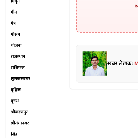
मिथुन
R
मीन
मेष
मौसम
योजना
राजस्थान
खबर लेखक:
M
राशिफल
लूणकरणसर
वृश्चिक
वृषभ
श्रीकरणपुर
श्रीगंगानगर
सिंह