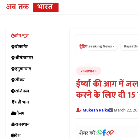
टॉप न्यूज़
ट्रेडिंग:
Bikaner News ›
बीकानेर
Rajasthan News ›
Breaking News ›
Rajasthan Cr
श्रीगंगानगर
हनुमानगढ़
राजस्थान
सीकर
ईर्ष्या की आग में ज
राशिफल
करने के लिए दी 15
मंडी भाव
Mukesh Raika
March 22, 2
मौसम
राजस्थान
शेयर करें:
देश