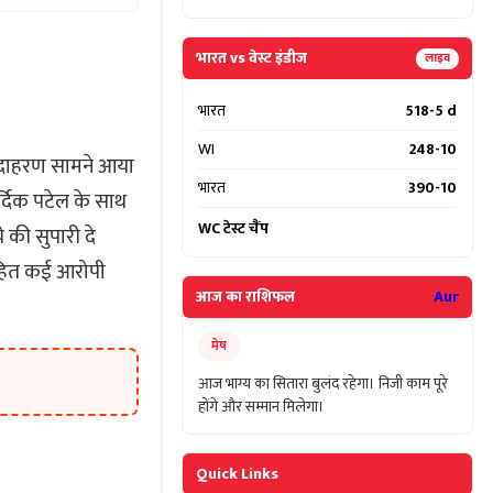
भारत vs वेस्ट इंडीज
लाइव
भारत
518-5 d
WI
248-10
उदाहरण सामने आया
भारत
390-10
र्दिक पटेल के साथ
WC टेस्ट चैंप
े की सुपारी दे
हित कई आरोपी
आज का राशिफल
Aur
मेष
आज भाग्य का सितारा बुलंद रहेगा। निजी काम पूरे
होंगे और सम्मान मिलेगा।
Quick Links