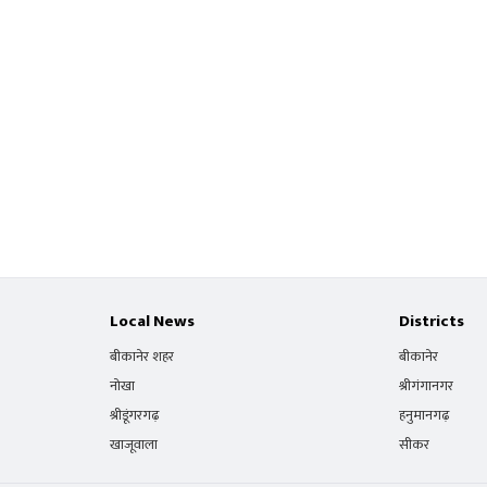
Local News
Districts
बीकानेर शहर
बीकानेर
नोखा
श्रीगंगानगर
श्रीडूंगरगढ़
हनुमानगढ़
खाजूवाला
सीकर