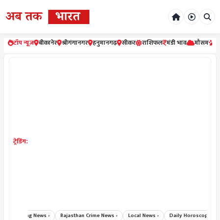
टॉप न्यूज़
बीकानेर
श्रीगंगानगर
हनुमानगढ़
सीकर
राशिफल
मंडी भाव
मौसम
र
ट्रेडिंग:
Breaking News ›
Rajasthan Crime News ›
Local News ›
Daily Horoscope Hindi