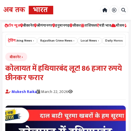
टॉप न्यूज़
बीकानेर
श्रीगंगानगर
हनुमानगढ़
सीकर
राशिफल
मंडी भाव
मौसम
र
ट्रेडिंग:
›
Breaking News ›
Rajasthan Crime News ›
Local News ›
Daily Horoscope Hin
बीकानेर
कोलायत में हथियारबंद लूट! 86 हजार रुपये
छीनकर फरार
Mukesh Raika
March 22, 2026