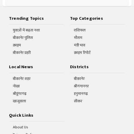
Trending Topics
Top Categories
युवाओं में बढ़ता नशा
राशिफल
बीकानेर पुलिस
मौसम
क्राइम
मंडी भाव
बीकानेर प्रहरी
क्राइम रिपोर्ट
Local News
Districts
बीकानेर शहर
बीकानेर
नोखा
श्रीगंगानगर
श्रीडूंगरगढ़
हनुमानगढ़
खाजूवाला
सीकर
Quick Links
About Us