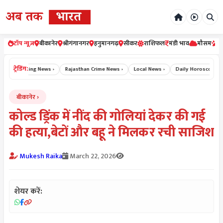
टॉप न्यूज़
बीकानेर
श्रीगंगानगर
हनुमानगढ़
सीकर
राशिफल
मंडी भाव
मौसम
र
ट्रेडिंग:
Breaking News ›
Rajasthan Crime News ›
Local News ›
Daily Horoscope Hind
बीकानेर
कोल्ड ड्रिंक में नींद की गोलियां देकर की गई
की हत्या,बेटों और बहू ने मिलकर रची साजिश
Mukesh Raika
March 22, 2026
शेयर करें: