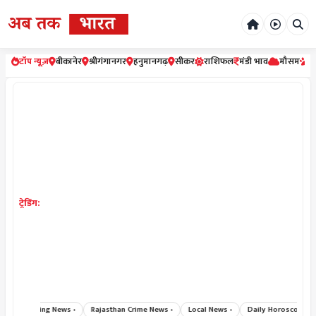
टॉप न्यूज़
बीकानेर
श्रीगंगानगर
हनुमानगढ़
सीकर
राशिफल
मंडी भाव
मौसम
र
ट्रेडिंग:
Breaking News ›
Rajasthan Crime News ›
Local News ›
Daily Horoscope Hindi