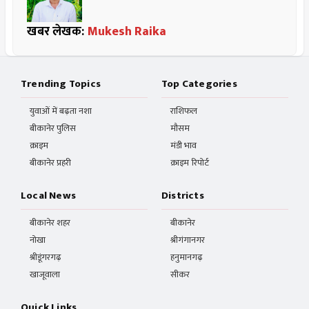
खबर लेखक:
Mukesh Raika
Trending Topics
Top Categories
युवाओं में बढ़ता नशा
राशिफल
बीकानेर पुलिस
मौसम
क्राइम
मंडी भाव
बीकानेर प्रहरी
क्राइम रिपोर्ट
Local News
Districts
बीकानेर शहर
बीकानेर
नोखा
श्रीगंगानगर
श्रीडूंगरगढ़
हनुमानगढ़
खाजूवाला
सीकर
Quick Links