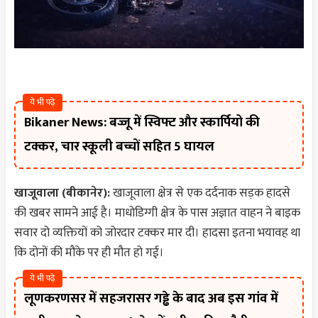
ये भी पढ़े
Bikaner News: बज्जू में स्विफ्ट और स्कार्पियो की
टक्कर, चार स्कूली बच्चों सहित 5 घायल
खाजूवाला (बीकानेर):
खाजूवाला क्षेत्र से एक दर्दनाक सड़क हादसे
की खबर सामने आई है। माधोडिग्गी क्षेत्र के पास अज्ञात वाहन ने बाइक
सवार दो व्यक्तियों को जोरदार टक्कर मार दी। हादसा इतना भयावह था
कि दोनों की मौके पर ही मौत हो गई।
ये भी पढ़े
लूणकरणसर में सहजरासर गड्ढे के बाद अब इस गांव में