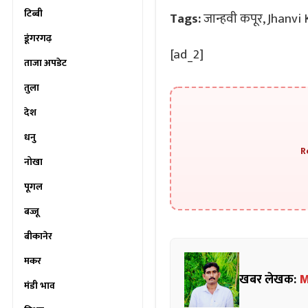
टिब्बी
Tags:
जान्हवी कपूर, Jhanvi
डूंगरगढ़
[ad_2]
ताजा अपडेट
तुला
देश
धनु
R
नोखा
पूगल
बज्जू
बीकानेर
मकर
खबर लेखक:
M
मंडी भाव