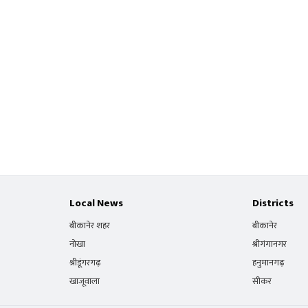
Local News
Districts
बीकानेर शहर
बीकानेर
नोखा
श्रीगंगानगर
श्रीडूंगरगढ़
हनुमानगढ़
खाजूवाला
सीकर