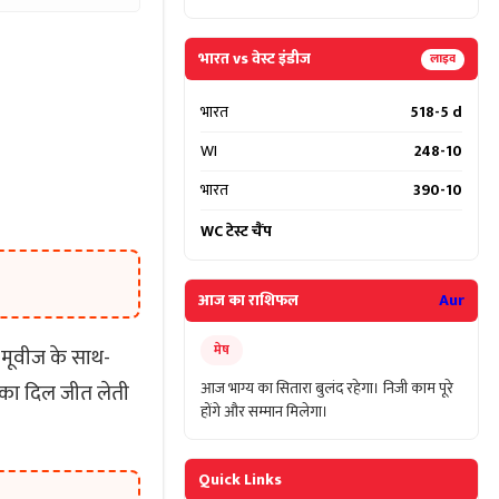
भारत vs वेस्ट इंडीज
लाइव
भारत
518-5 d
WI
248-10
भारत
390-10
WC टेस्ट चैंप
आज का राशिफल
Aur
मेष
ं। मूवीज के साथ-
आज भाग्य का सितारा बुलंद रहेगा। निजी काम पूरे
 का दिल जीत लेती
होंगे और सम्मान मिलेगा।
Quick Links