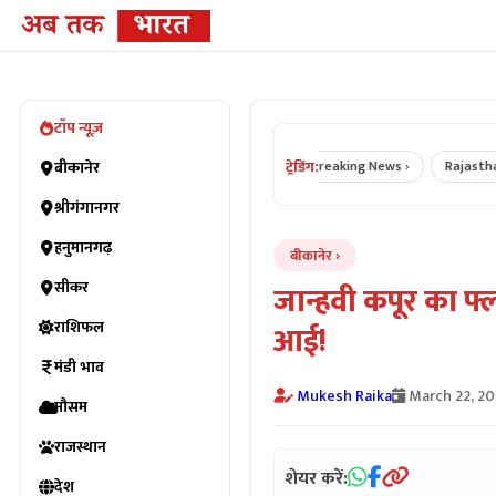
टॉप न्यूज़
ट्रेडिंग:
Bikaner News ›
बीकानेर
Rajasthan News ›
Breaking News ›
Rajasthan Cr
श्रीगंगानगर
हनुमानगढ़
बीकानेर
सीकर
जान्हवी कपूर का फ्
राशिफल
आई!
मंडी भाव
Mukesh Raika
March 22, 2
मौसम
राजस्थान
शेयर करें:
देश