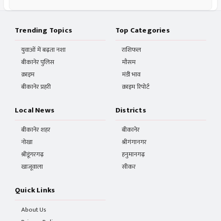
Trending Topics
Top Categories
युवाओं में बढ़ता नशा
राशिफल
बीकानेर पुलिस
मौसम
क्राइम
मंडी भाव
बीकानेर प्रहरी
क्राइम रिपोर्ट
Local News
Districts
बीकानेर शहर
बीकानेर
नोखा
श्रीगंगानगर
श्रीडूंगरगढ़
हनुमानगढ़
खाजूवाला
सीकर
Quick Links
About Us