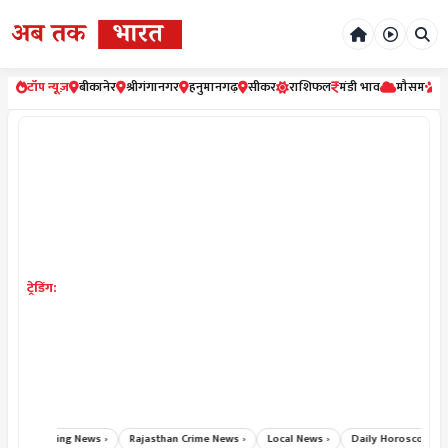
टॉप न्यूज़
बीकानेर
श्रीगंगानगर
हनुमानगढ़
सीकर
राशिफल
मंडी भाव
मौसम
र
ट्रेडिंग:
Breaking News ›
Rajasthan Crime News ›
Local News ›
Daily Horoscope Hindi 