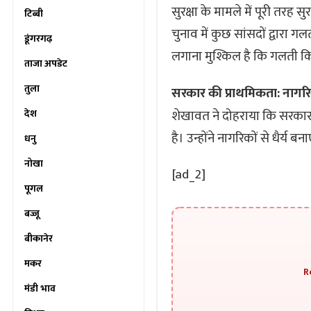
सुरक्षा के मामले में पूरी तरह स
टिब्बी
चुनाव में कुछ सांसदों द्वारा 
डूंगरगढ़
लगाना मुश्किल है कि गलती क
ताजा अपडेट
तुला
सरकार की प्राथमिकता: नागरिक
देश
शेखावत ने दोहराया कि सरकार क
है। उन्होंने नागरिकों से धैर्
धनु
नोखा
[ad_2]
पूगल
बज्जू
बीकानेर
मकर
R
मंडी भाव