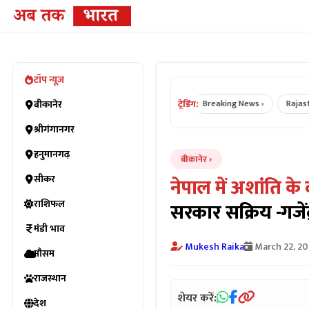
टॉप न्यूज़
ट्रेडिंग:
Bikaner News ›
बीकानेर
Rajasthan News ›
Breaking News ›
Rajasthan
श्रीगंगानगर
हनुमानगढ़
बीकानेर
सीकर
नेपाल में अशांति के
राशिफल
सरकार सक्रिय -गजें
मंडी भाव
Mukesh Raika
March 22, 2
मौसम
राजस्थान
शेयर करें:
देश