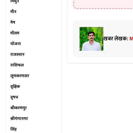
मिथुन
मीन
मेष
मौसम
खबर लेखक:
M
योजना
राजस्थान
राशिफल
लूणकरणसर
वृश्चिक
वृषभ
श्रीकरणपुर
श्रीगंगानगर
सिंह