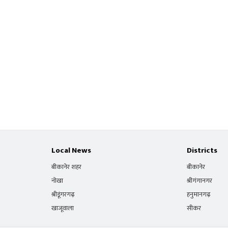
Local News
Districts
बीकानेर शहर
बीकानेर
नोखा
श्रीगंगानगर
श्रीडूंगरगढ़
हनुमानगढ़
खाजूवाला
सीकर