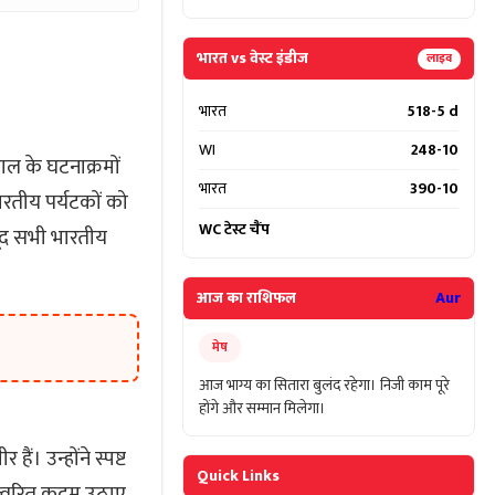
भारत vs वेस्ट इंडीज
लाइव
भारत
518-5 d
WI
248-10
 हाल के घटनाक्रमों
भारत
390-10
भारतीय पर्यटकों को
WC टेस्ट चैंप
जूद सभी भारतीय
आज का राशिफल
Aur
मेष
आज भाग्य का सितारा बुलंद रहेगा। निजी काम पूरे
होंगे और सम्मान मिलेगा।
ं। उन्होंने स्पष्ट
Quick Links
े त्वरित कदम उठाए