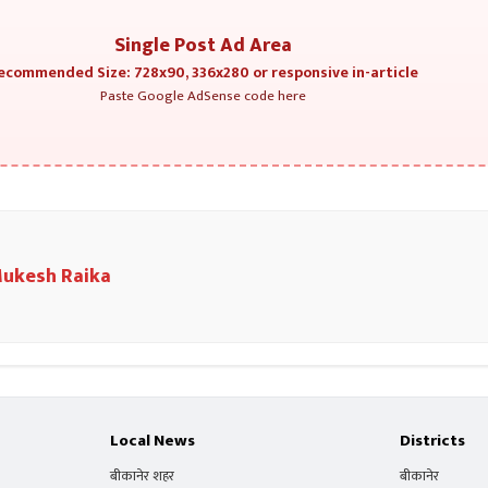
Single Post Ad Area
ecommended Size: 728x90, 336x280 or responsive in-article
Paste Google AdSense code here
ukesh Raika
Local News
Districts
बीकानेर शहर
बीकानेर