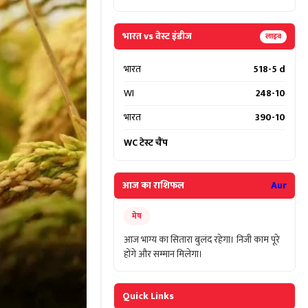
भारत vs वेस्ट इंडीज
लाइव
भारत
518-5 d
WI
248-10
भारत
390-10
WC टेस्ट चैंप
आज का राशिफल
Aur
मेष
आज भाग्य का सितारा बुलंद रहेगा। निजी काम पूरे
होंगे और सम्मान मिलेगा।
Quick Links