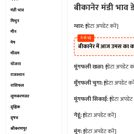
बीकानेर मंडी भाव 
मंडी भाव
मिथुन
ग्वार:
₹[डेटा अपडेट करें]
मीन
ये भी पढ़े
मेष
बीकानेर में आज उमस का कह
मौसम
योजना
मूंगफली खळा:
₹[डेटा अपडेट कर
राजस्थान
मूँगफली चुगा:
₹[डेटा अपडेट करे
राशिफल
लूणकरणसर
मूंगफली सिकाई:
₹[डेटा अपडेट 
वृश्चिक
गेहूं:
₹[डेटा अपडेट करें]
वृषभ
श्रीकरणपुर
मूंग:
₹[डेटा अपडेट करें]