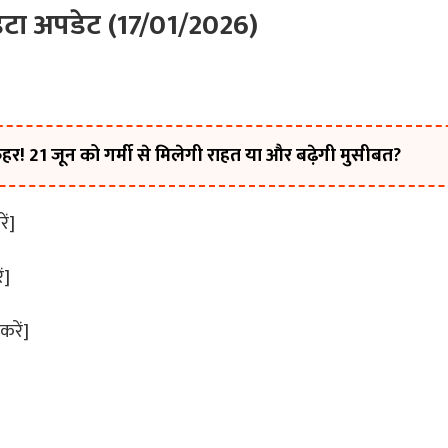
डेटा अपडेट (17/01/2026)
र! 21 जून को गर्मी से मिलेगी राहत या और बढ़ेगी मुसीबत?
ें]
ं]
करें]