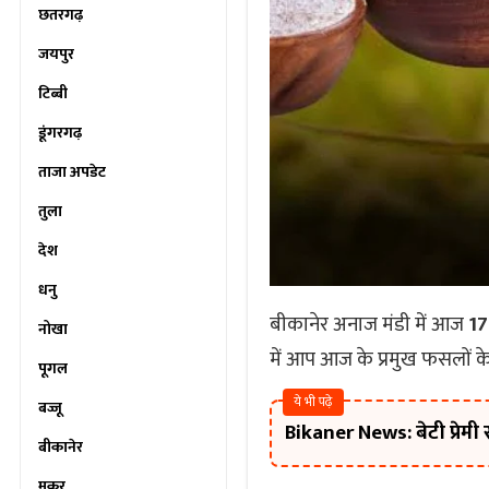
छतरगढ़
जयपुर
टिब्बी
डूंगरगढ़
ताजा अपडेट
तुला
देश
धनु
बीकानेर अनाज मंडी में आज
17
नोखा
में आप आज के प्रमुख फसलों के 
पूगल
ये भी पढ़े
बज्जू
Bikaner News: बेटी प्रेम
बीकानेर
मकर