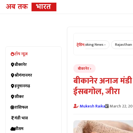
ट्रेडिंग:
ner News ›
Rajasthan News ›
Breaking News ›
Rajasthan Crime Ne
टॉप न्यूज़
बीकानेर
बीकानेर
श्रीगंगानगर
बीकानेर अनाज मंडी 
हनुमानगढ़
ईसबगोल, जीरा
सीकर
Mukesh Raika
March 22, 2
राशिफल
मंडी भाव
मौसम