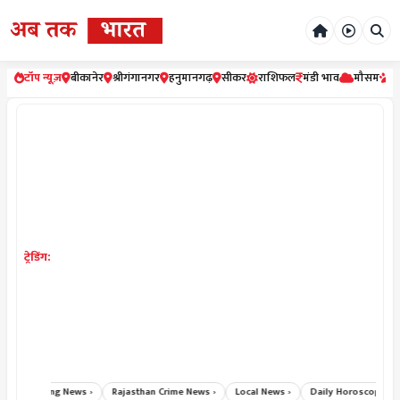
टॉप न्यूज़
बीकानेर
श्रीगंगानगर
हनुमानगढ़
सीकर
राशिफल
मंडी भाव
मौसम
र
ट्रेडिंग:
Breaking News ›
Rajasthan Crime News ›
Local News ›
Daily Horoscope Hind