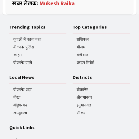
खबर लेखक:
Mukesh Raika
Trending Topics
Top Categories
युवाओं में बढ़ता नशा
राशिफल
बीकानेर पुलिस
मौसम
क्राइम
मंडी भाव
बीकानेर प्रहरी
क्राइम रिपोर्ट
Local News
Districts
बीकानेर शहर
बीकानेर
नोखा
श्रीगंगानगर
श्रीडूंगरगढ़
हनुमानगढ़
खाजूवाला
सीकर
Quick Links