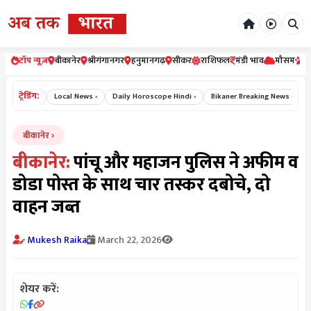
टॉप न्यूज़
बीकानेर
श्रीगंगानगर
हनुमानगढ़
सीकर
राशिफल
मंडी भाव
मौसम
र
ट्रेडिंग:
me News ›
Local News ›
Daily Horoscope Hindi ›
Bikaner Breaking News ›
आज
बीकानेर
बीकानेर:
पांचू और महाजन पुलिस ने अफीम व
डोडा पोस्त के साथ चार तस्कर दबोचे, दो
वाहन जब्त
Mukesh Raika
March 22, 2026
शेयर करें: