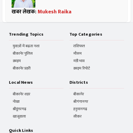
खबर लेखक:
Mukesh Raika
Trending Topics
Top Categories
युवाओं में बढ़ता नशा
राशिफल
बीकानेर पुलिस
मौसम
क्राइम
मंडी भाव
बीकानेर प्रहरी
क्राइम रिपोर्ट
Local News
Districts
बीकानेर शहर
बीकानेर
नोखा
श्रीगंगानगर
श्रीडूंगरगढ़
हनुमानगढ़
खाजूवाला
सीकर
Quick Links