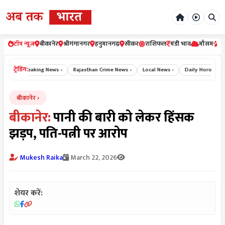
टॉप न्यूज़
बीकानेर
श्रीगंगानगर
हनुमानगढ़
सीकर
राशिफल
मंडी भाव
मौसम
र
ट्रेडिंग:
s ›
Breaking News ›
Rajasthan Crime News ›
Local News ›
Daily Horoscope 
बीकानेर
बीकानेर:
पानी की बारी को लेकर हिंसक
झड़प, पति-पत्नी पर आरोप
Mukesh Raika
March 22, 2026
शेयर करें: