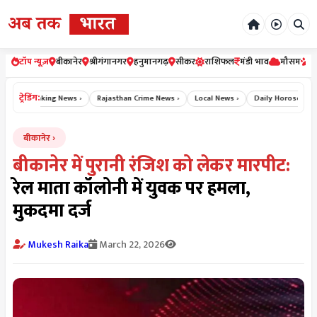
टॉप न्यूज़
बीकानेर
श्रीगंगानगर
हनुमानगढ़
सीकर
राशिफल
मंडी भाव
मौसम
र
ट्रेडिंग:
Breaking News ›
Rajasthan Crime News ›
Local News ›
Daily Horoscope Hin
बीकानेर
बीकानेर में पुरानी रंजिश को लेकर मारपीट:
रेल माता कॉलोनी में युवक पर हमला,
मुकदमा दर्ज
Mukesh Raika
March 22, 2026