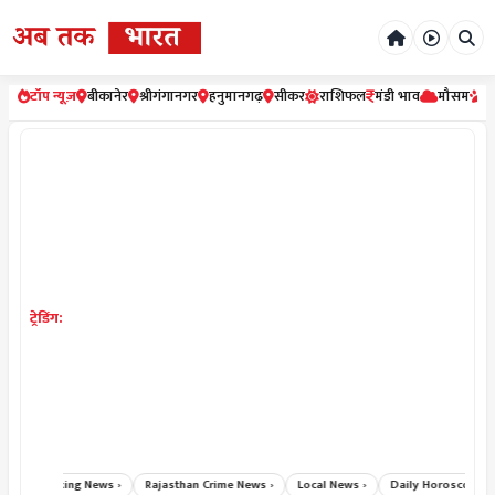
टॉप न्यूज़
बीकानेर
श्रीगंगानगर
हनुमानगढ़
सीकर
राशिफल
मंडी भाव
मौसम
र
ट्रेडिंग:
Breaking News ›
Rajasthan Crime News ›
Local News ›
Daily Horoscope Hindi