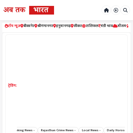
टॉप न्यूज़
बीकानेर
श्रीगंगानगर
हनुमानगढ़
सीकर
राशिफल
मंडी भाव
मौसम
र
ट्रेडिंग:
 ›
Breaking News ›
Rajasthan Crime News ›
Local News ›
Daily Horoscope Hi