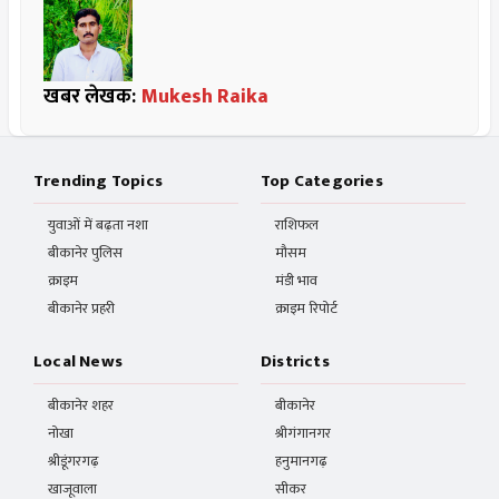
खबर लेखक:
Mukesh Raika
Trending Topics
Top Categories
युवाओं में बढ़ता नशा
राशिफल
बीकानेर पुलिस
मौसम
क्राइम
मंडी भाव
बीकानेर प्रहरी
क्राइम रिपोर्ट
Local News
Districts
बीकानेर शहर
बीकानेर
नोखा
श्रीगंगानगर
श्रीडूंगरगढ़
हनुमानगढ़
खाजूवाला
सीकर