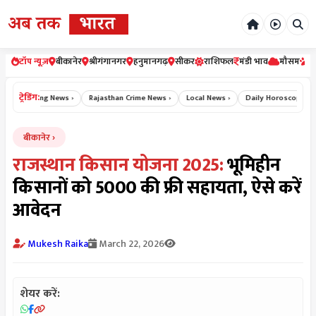
टॉप न्यूज़
बीकानेर
श्रीगंगानगर
हनुमानगढ़
सीकर
राशिफल
मंडी भाव
मौसम
र
ट्रेडिंग:
Breaking News ›
Rajasthan Crime News ›
Local News ›
Daily Horoscope Hindi
बीकानेर
राजस्थान किसान योजना 2025:
भूमिहीन
किसानों को ₹5000 की फ्री सहायता, ऐसे करें
आवेदन
Mukesh Raika
March 22, 2026
शेयर करें: