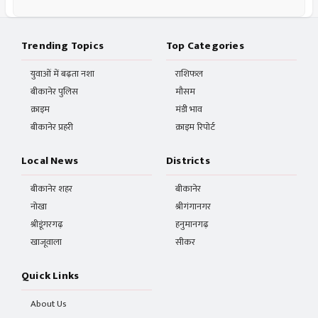
Trending Topics
Top Categories
युवाओं में बढ़ता नशा
राशिफल
बीकानेर पुलिस
मौसम
क्राइम
मंडी भाव
बीकानेर प्रहरी
क्राइम रिपोर्ट
Local News
Districts
बीकानेर शहर
बीकानेर
नोखा
श्रीगंगानगर
श्रीडूंगरगढ़
हनुमानगढ़
खाजूवाला
सीकर
Quick Links
About Us