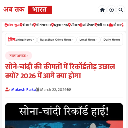
टॉप न्यूज़
बीकानेर
श्रीगंगानगर
हनुमानगढ़
सीकर
राशिफल
मंडी भाव
मौसम
र
ट्रेडिंग:
›
Breaking News ›
Rajasthan Crime News ›
Local News ›
Daily Horoscope Hin
ताजा अपडेट
सोने-चांदी की कीमतों में रिकॉर्डतोड़ उछाल
क्यों? 2026 में आगे क्या होगा
Mukesh Raika
March 22, 2026