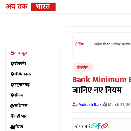
ट्रेडिंग:
 ›
Rajasthan News ›
Breaking News ›
Rajasthan Crime News ›
टॉप न्यूज़
बीकानेर
बीकानेर
श्रीगंगानगर
Bank Minimum B
हनुमानगढ़
जानिए नए नियम
सीकर
Mukesh Raika
March 22, 2
राशिफल
मंडी भाव
शेयर करें:
मौसम