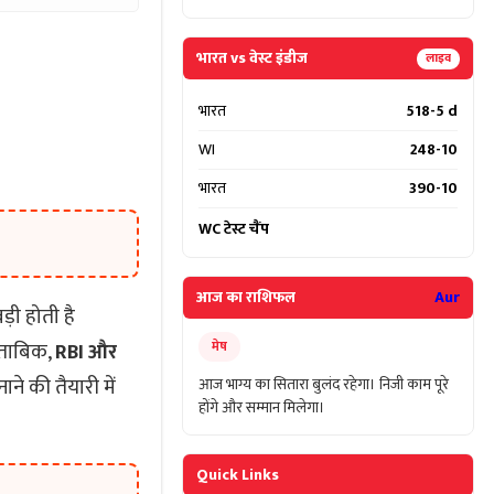
भारत vs वेस्ट इंडीज
लाइव
भारत
518-5 d
WI
248-10
भारत
390-10
WC टेस्ट चैंप
आज का राशिफल
Aur
़ी होती है
मुताबिक,
RBI और
मेष
ाने की तैयारी में
आज भाग्य का सितारा बुलंद रहेगा। निजी काम पूरे
होंगे और सम्मान मिलेगा।
Quick Links