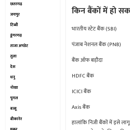
छतरगढ़
किन बैंकों में हो 
जयपुर
टिब्बी
भारतीय स्टेट बैंक (SBI)
डूंगरगढ़
पंजाब नेशनल बैंक (PNB)
ताजा अपडेट
तुला
बैंक ऑफ बड़ौदा
देश
HDFC बैंक
धनु
नोखा
ICICI बैंक
पूगल
Axis बैंक
बज्जू
बीकानेर
हालांकि निजी बैंकों में इसे ला
मकर