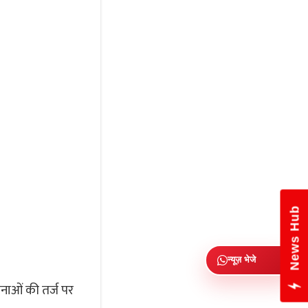
लूणकरणसर सड़क हादसा: डंपर से टकर
कार, तीन महिलाओं समेत चार
न्यूज़ भेजे
नाओं की तर्ज पर