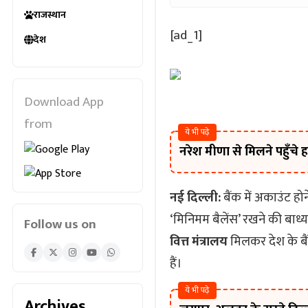
राजस्थान
[ad_1]
देश
Download App
from
ये भी पढ़े
नरेश मीणा से मिलने पहुँच
नई दिल्ली:
बैंक में अकाउंट हो
‘मिनिमम बैलेंस’ रखने की बाध्
Follow us on
वित्त मंत्रालय
मिलकर देश के ब
हैं।
ये भी पढ़े
Archives