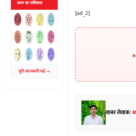
आज का राशिफल
[ad_2]
R
पूरी जानकारी पढ़ें →
खबर लेखक:
M