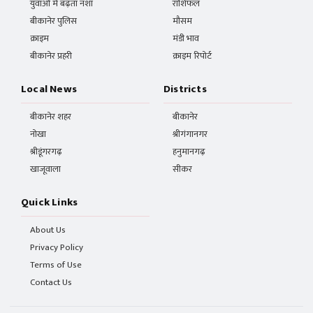
युवाओं में बढ़ता नशा
राशिफल
बीकानेर पुलिस
मौसम
क्राइम
मंडी भाव
बीकानेर प्रहरी
क्राइम रिपोर्ट
Local News
Districts
बीकानेर शहर
बीकानेर
नोखा
श्रीगंगानगर
श्रीडूंगरगढ़
हनुमानगढ़
खाजूवाला
सीकर
Quick Links
About Us
Privacy Policy
Terms of Use
Contact Us