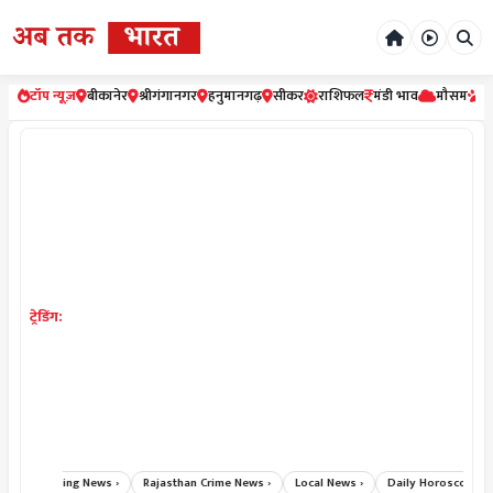
टॉप न्यूज़
बीकानेर
श्रीगंगानगर
हनुमानगढ़
सीकर
राशिफल
मंडी भाव
मौसम
र
ट्रेडिंग:
Breaking News ›
Rajasthan Crime News ›
Local News ›
Daily Horoscope Hind