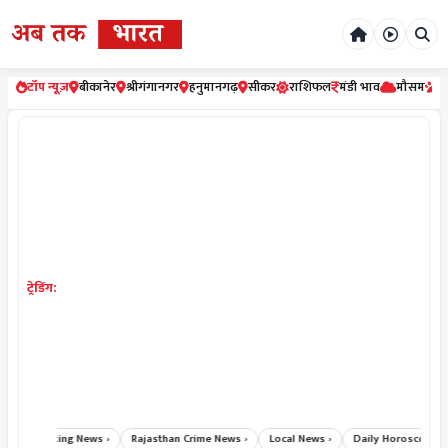
टॉप न्यूज़
बीकानेर
श्रीगंगानगर
हनुमानगढ़
सीकर
राशिफल
मंडी भाव
मौसम
र
ट्रेडिंग:
Breaking News ›
Rajasthan Crime News ›
Local News ›
Daily Horoscope Hind