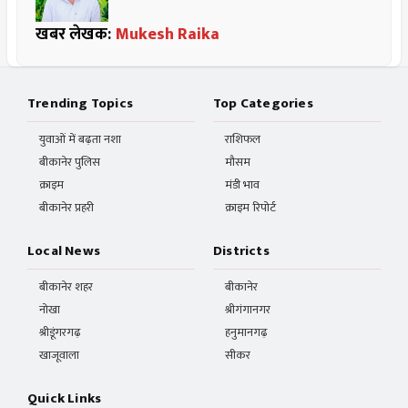
खबर लेखक:
Mukesh Raika
Trending Topics
Top Categories
युवाओं में बढ़ता नशा
राशिफल
बीकानेर पुलिस
मौसम
क्राइम
मंडी भाव
बीकानेर प्रहरी
क्राइम रिपोर्ट
Local News
Districts
बीकानेर शहर
बीकानेर
नोखा
श्रीगंगानगर
श्रीडूंगरगढ़
हनुमानगढ़
खाजूवाला
सीकर
Quick Links