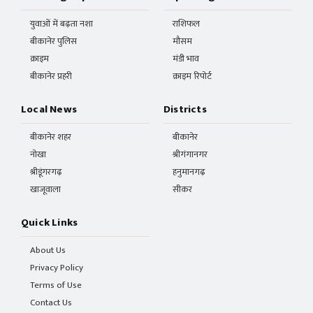
युवाओं में बढ़ता नशा
राशिफल
बीकानेर पुलिस
मौसम
क्राइम
मंडी भाव
बीकानेर प्रहरी
क्राइम रिपोर्ट
Local News
Districts
बीकानेर शहर
बीकानेर
नोखा
श्रीगंगानगर
श्रीडूंगरगढ़
हनुमानगढ़
खाजूवाला
सीकर
Quick Links
About Us
Privacy Policy
Terms of Use
Contact Us