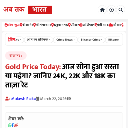
टॉप न्यूज़
बीकानेर
श्रीगंगानगर
हनुमानगढ़
सीकर
राशिफल
मंडी भाव
मौसम
र
ट्रेडिंग:
aking News ›
आज का राशिफल ›
Crime News ›
Bikaner Crime ›
Bikaner News ›
बीकानेर
Gold Price Today:
आज सोना हुआ सस्ता
या महंगा? जानिए 24K, 22K और 18K का
ताज़ा रेट
Mukesh Raika
March 22, 2026
शेयर करें: