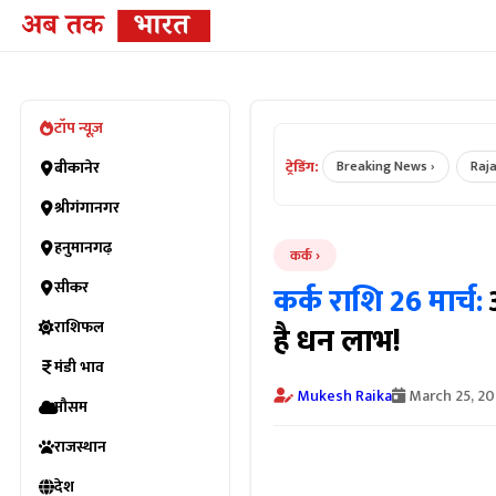
टॉप न्यूज़
ट्रेडिंग:
Bikaner News ›
बीकानेर
Rajasthan News ›
Breaking News ›
Rajastha
श्रीगंगानगर
हनुमानगढ़
कर्क
सीकर
कर्क राशि 26 मार्च:
राशिफल
है धन लाभ!
मंडी भाव
Mukesh Raika
March 25, 2
मौसम
राजस्थान
देश