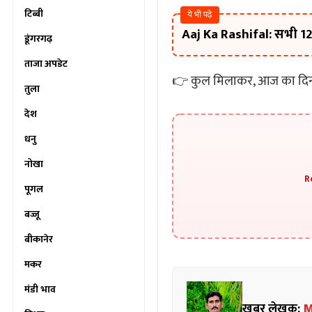
टिब्बी
ये भी पढ़े
Aaj Ka Rashifal: सभी 12 
डूंगरगढ़
ताजा अपडेट
👉 कुल मिलाकर, आज का दिन त
तुला
देश
धनु
नोखा
R
पूगल
बज्जू
बीकानेर
मकर
मंडी भाव
खबर लेखक:
M