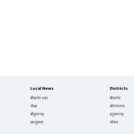
Local News
Districts
बीकानेर शहर
बीकानेर
नोखा
श्रीगंगानगर
श्रीडूंगरगढ़
हनुमानगढ़
खाजूवाला
सीकर