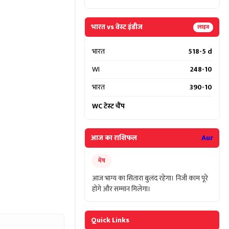
भारत vs वेस्ट इंडीज
लाइव
भारत
518-5 d
WI
248-10
भारत
390-10
WC टेस्ट चैंप
आज का राशिफल
Aur
मेष
आज भाग्य का सितारा बुलंद रहेगा। निजी काम पूरे
होंगे और सम्मान मिलेगा।
Quick Links