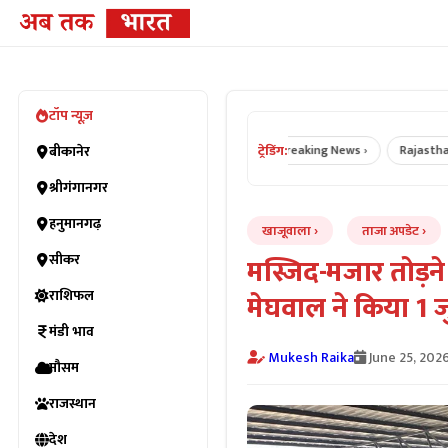
टॉप न्यूज़
ट्रेडिंग:
Bikaner News ›
बीकानेर
Rajasthan News ›
Breaking News ›
Rajasthan Cri
श्रीगंगानगर
हनुमानगढ़
खाजूवाला
ताजा अपडेट
सीकर
मस्जिद-मजार तोड़ने
राशिफल
मेघवाल ने किया 1 ज
मंडी भाव
Mukesh Raika
June 25, 202
मौसम
राजस्थान
देश