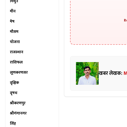
मिथुन
मीन
R
मेष
मौसम
योजना
राजस्थान
राशिफल
खबर लेखक:
M
लूणकरणसर
वृश्चिक
वृषभ
श्रीकरणपुर
श्रीगंगानगर
सिंह