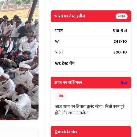
भारत vs वेस्ट इंडीज
लाइव
भारत
518-5 d
WI
248-10
भारत
390-10
WC टेस्ट चैंप
आज का राशिफल
Aur
मेष
आज भाग्य का सितारा बुलंद रहेगा। निजी काम पूरे
होंगे और सम्मान मिलेगा।
Quick Links