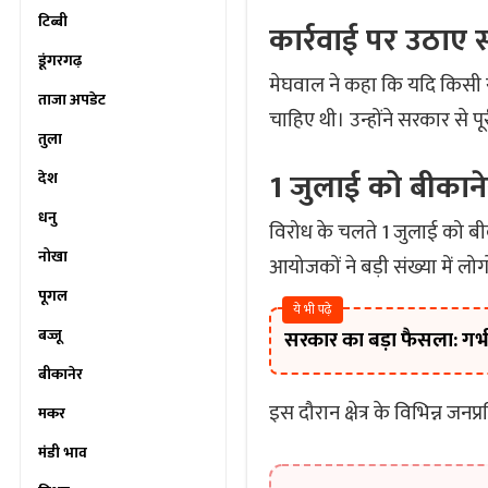
टिब्बी
कार्रवाई पर उठाए
डूंगरगढ़
मेघवाल ने कहा कि यदि किसी स
ताजा अपडेट
चाहिए थी। उन्होंने सरकार से पू
तुला
1 जुलाई को बीकाने
देश
धनु
विरोध के चलते 1 जुलाई को बीका
नोखा
आयोजकों ने बड़ी संख्या में लो
पूगल
ये भी पढ़े
बज्जू
सरकार का बड़ा फैसला: गर्भ
बीकानेर
इस दौरान क्षेत्र के विभिन्न जन
मकर
मंडी भाव