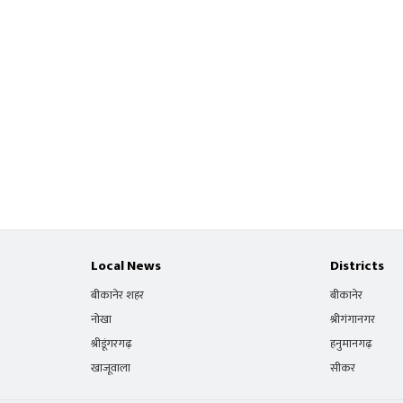
Local News
Districts
बीकानेर शहर
बीकानेर
नोखा
श्रीगंगानगर
श्रीडूंगरगढ़
हनुमानगढ़
खाजूवाला
सीकर