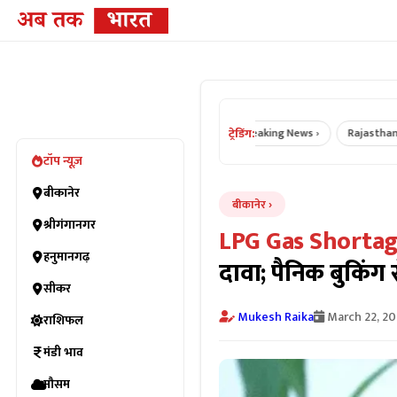
ट्रेडिंग:
ner News ›
Rajasthan News ›
Breaking News ›
Rajasthan Crime N
टॉप न्यूज़
बीकानेर
बीकानेर
श्रीगंगानगर
LPG Gas Shortag
हनुमानगढ़
दावा; पैनिक बुकिंग स
सीकर
Mukesh Raika
March 22, 2
राशिफल
मंडी भाव
मौसम