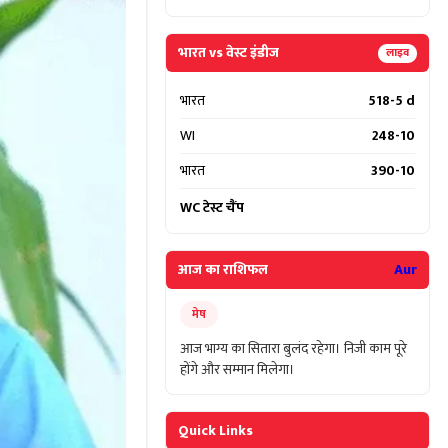
भारत vs वेस्ट इंडीज
लाइव
भारत
518-5 d
WI
248-10
भारत
390-10
WC टेस्ट चैंप
आज का राशिफल
Aur
मेष
आज भाग्य का सितारा बुलंद रहेगा। निजी काम पूरे
होंगे और सम्मान मिलेगा।
Quick Links