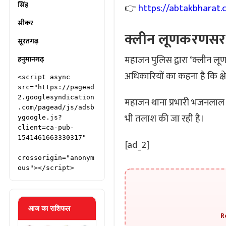
सिंह
👉
https://abtakbharat
सीकर
क्लीन लूणकरणसर 
सूरतगढ़
महाजन पुलिस द्वारा ‘क्लीन 
हनुमानगढ़
अधिकारियों का कहना है कि क्ष
<script async 
src="https://pagead
2.googlesyndication
महाजन थाना प्रभारी भजनलाल ला
.com/pagead/js/adsb
भी तलाश की जा रही है।
ygoogle.js?
client=ca-pub-
1541461663330317"

[ad_2]
crossorigin="anonym
ous"></script>
आज का राशिफल
R