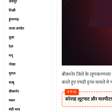
जयपुर
टिब्बी
डूंगरगढ़
ताजा अपडेट
तुला
देश
धनु
नोखा
पूगल
बीकानेर जिले के लूणकरणसर क्ष
करते हुए एमडी ड्रग्स मामले मे
बज्जू
बीकानेर
ये भी पढ़े
सरेराह लूटपाट और मारपीट! ब
मकर
मंडी भाव