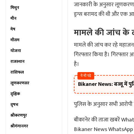
जानकारी के अनुसार लूणकरणसर 
मिथुन
ड्रग्स बरामद की थी और एक आ
मीन
मेष
मामले की जांच के
मौसम
मामले की जांच कर रहे महाजन थ
योजना
गिरफ्तार किया है। गिरफ्तार आ
राजस्थान
है।
राशिफल
ये भी पढ़े
लूणकरणसर
Bikaner News: बज्जू में प
वृश्चिक
पुलिस के अनुसार सभी आरोपी लू
वृषभ
श्रीकरणपुर
बीकानेर की ताजा खबरें What
श्रीगंगानगर
Bikaner News WhatsApp G