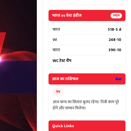
भारत vs वेस्ट इंडीज
लाइव
भारत
518-5 d
WI
248-10
भारत
390-10
WC टेस्ट चैंप
आज का राशिफल
Aur
मेष
आज भाग्य का सितारा बुलंद रहेगा। निजी काम पूरे
होंगे और सम्मान मिलेगा।
Quick Links