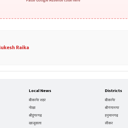
Paste Google AdSense code here
ukesh Raika
Local News
Districts
बीकानेर शहर
बीकानेर
नोखा
श्रीगंगानगर
श्रीडूंगरगढ़
हनुमानगढ़
खाजूवाला
सीकर