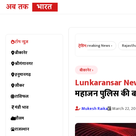
टॉप न्यूज़
ट्रेडिंग:
Bikaner News ›
Rajasthan News ›
Breaking News ›
Rajasthan Crim
बीकानेर
श्रीगंगानगर
बीकानेर
हनुमानगढ़
Lunkaransar Ne
सीकर
महाजन पुलिस की बड़
राशिफल
मंडी भाव
Mukesh Raika
March 22, 2
मौसम
राजस्थान