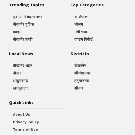
Trending Topics
Top Categories
युवाओं में बढ़ता नशा
राशिफल
बीकानेर पुलिस
मौसम
क्राइम
मंडी भाव
बीकानेर प्रहरी
क्राइम रिपोर्ट
Local News
Districts
बीकानेर शहर
बीकानेर
नोखा
श्रीगंगानगर
श्रीडूंगरगढ़
हनुमानगढ़
खाजूवाला
सीकर
Quick Links
About Us
Privacy Policy
Terms of Use