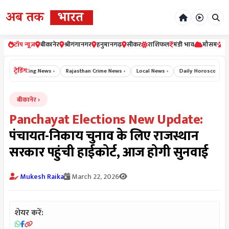
टॉप न्यूज़
बीकानेर
श्रीगंगानगर
हनुमानगढ़
सीकर
राशिफल
मंडी भाव
मौसम
र
ट्रेडिंग:
Breaking News ›
Rajasthan Crime News ›
Local News ›
Daily Horoscope Hind
बीकानेर
Panchayat Elections New Update:
पंचायत-निकाय चुनाव के लिए राजस्थान
सरकार पहुंची हाईकोर्ट, आज होगी सुनवाई
Mukesh Raika
March 22, 2026
शेयर करें: