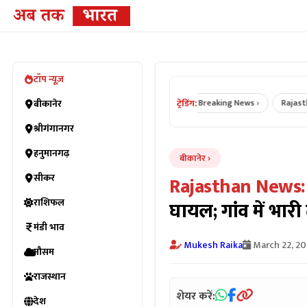
टॉप न्यूज़
ट्रेडिंग:
Bikaner News ›
बीकानेर
Rajasthan News ›
Breaking News ›
Rajasthan 
श्रीगंगानगर
हनुमानगढ़
बीकानेर
सीकर
Rajasthan News:
राशिफल
घायल; गांव में भार
मंडी भाव
Mukesh Raika
March 22, 2
मौसम
राजस्थान
शेयर करें:
देश