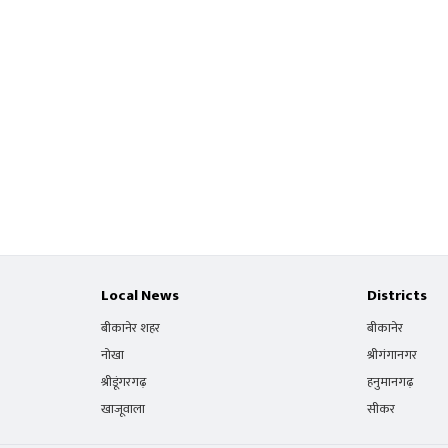
Local News
Districts
बीकानेर शहर
बीकानेर
नोखा
श्रीगंगानगर
श्रीडूंगरगढ़
हनुमानगढ़
खाजूवाला
सीकर