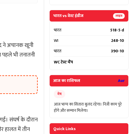
भारत vs वेस्ट इंडीज
लाइव
भारत
518-5 d
WI
248-10
ाद ने अचानक खूनी
भारत
390-10
ीच पहले भी तनातनी
WC टेस्ट चैंप
आज का राशिफल
Aur
मेष
आज भाग्य का सितारा बुलंद रहेगा। निजी काम पूरे
होंगे और सम्मान मिलेगा।
 गई। संघर्ष के दौरान
र हालत में तीन
Quick Links