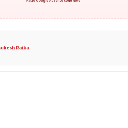
Paste Google AdSense code here
ukesh Raika