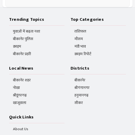
Trending Topics
Top Categories
युवाओं में बढ़ता नशा
राशिफल
बीकानेर पुलिस
मौसम
क्राइम
मंडी भाव
बीकानेर प्रहरी
क्राइम रिपोर्ट
Local News
Districts
बीकानेर शहर
बीकानेर
नोखा
श्रीगंगानगर
श्रीडूंगरगढ़
हनुमानगढ़
खाजूवाला
सीकर
Quick Links
About Us