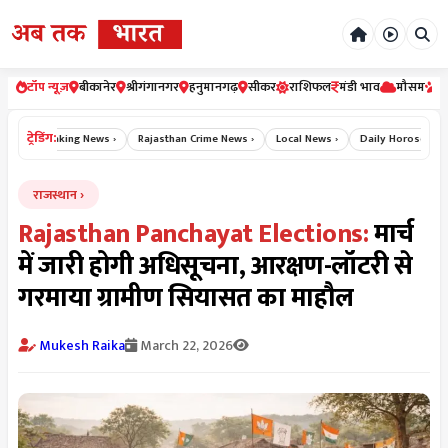
टॉप न्यूज़
बीकानेर
श्रीगंगानगर
हनुमानगढ़
सीकर
राशिफल
मंडी भाव
मौसम
र
ट्रेडिंग:
Breaking News ›
Rajasthan Crime News ›
Local News ›
Daily Horoscope Hin
राजस्थान
Rajasthan Panchayat Elections:
मार्च
में जारी होगी अधिसूचना, आरक्षण-लॉटरी से
गरमाया ग्रामीण सियासत का माहौल
Mukesh Raika
March 22, 2026