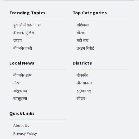
Trending Topics
Top Categories
युवाओं में बढ़ता नशा
राशिफल
बीकानेर पुलिस
मौसम
क्राइम
मंडी भाव
बीकानेर प्रहरी
क्राइम रिपोर्ट
Local News
Districts
बीकानेर शहर
बीकानेर
नोखा
श्रीगंगानगर
श्रीडूंगरगढ़
हनुमानगढ़
खाजूवाला
सीकर
Quick Links
About Us
Privacy Policy