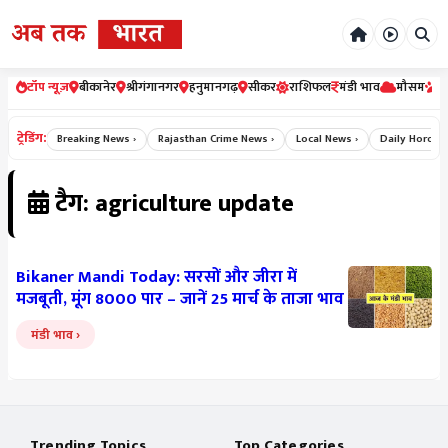
टॉप न्यूज़
बीकानेर
श्रीगंगानगर
हनुमानगढ़
सीकर
राशिफल
मंडी भाव
मौसम
र
ट्रेडिंग:
News ›
Breaking News ›
Rajasthan Crime News ›
Local News ›
Daily Horosco
टैग: agriculture update
Bikaner Mandi Today: सरसों और जीरा में
मजबूती, मूंग 8000 पार – जानें 25 मार्च के ताजा भाव
मंडी भाव
Trending Topics
Top Categories