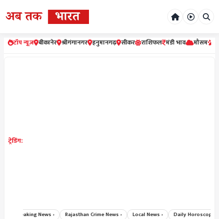
टॉप न्यूज़
बीकानेर
श्रीगंगानगर
हनुमानगढ़
सीकर
राशिफल
मंडी भाव
मौसम
र
ट्रेडिंग:
›
Breaking News ›
Rajasthan Crime News ›
Local News ›
Daily Horoscope Hi