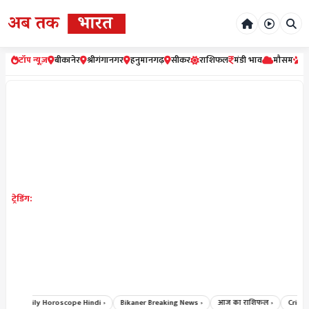
टॉप न्यूज़
बीकानेर
श्रीगंगानगर
हनुमानगढ़
सीकर
राशिफल
मंडी भाव
मौसम
र
ट्रेडिंग:
 ›
Daily Horoscope Hindi ›
Bikaner Breaking News ›
आज का राशिफल ›
Crime 