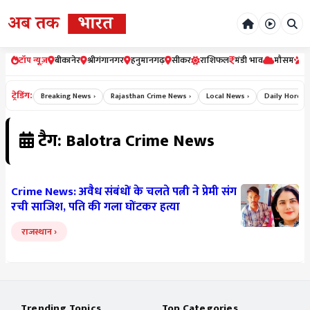
टॉप न्यूज़
बीकानेर
श्रीगंगानगर
हनुमानगढ़
सीकर
राशिफल
मंडी भाव
मौसम
र
ट्रेडिंग:
 News ›
Breaking News ›
Rajasthan Crime News ›
Local News ›
Daily Horosco
टैग: Balotra Crime News
Crime News: अवैध संबंधों के चलते पत्नी ने प्रेमी संग
रची साजिश, पति की गला घोंटकर हत्या
राजस्थान
Trending Topics
Top Categories