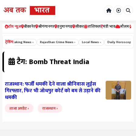
टॉप न्यूज़
बीकानेर
श्रीगंगानगर
हनुमानगढ़
सीकर
राशिफल
मंडी भाव
मौसम
र
ट्रेडिंग:
›
Breaking News ›
Rajasthan Crime News ›
Local News ›
Daily Horoscope Hi
टैग: Bomb Threat India
राजस्थान: फर्जी धमकी देने वाला श्रीनिवास लुईस
गिरफ्तार, फिर भी जोधपुर कोर्ट को बम से उड़ाने की
धमकी
ताजा अपडेट
राजस्थान