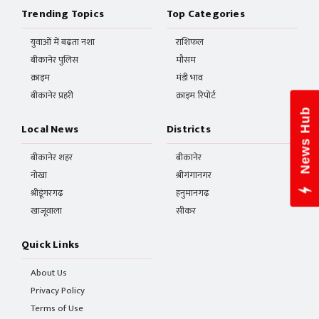
Trending Topics
Top Categories
युवाओं में बढ़ता नशा
राशिफल
बीकानेर पुलिस
मौसम
क्राइम
मंडी भाव
बीकानेर प्रहरी
क्राइम रिपोर्ट
News Hub
Local News
Districts
बीकानेर शहर
बीकानेर
नोखा
श्रीगंगानगर
श्रीडूंगरगढ़
हनुमानगढ़
खाजूवाला
सीकर
Quick Links
About Us
Privacy Policy
Terms of Use