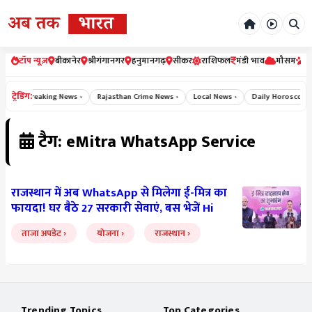
टॉप न्यूज़
बीकानेर
श्रीगंगानगर
हनुमानगढ़
सीकर
राशिफल
मंडी भाव
मौसम
र
ट्रेडिंग:
s ›
Breaking News ›
Rajasthan Crime News ›
Local News ›
Daily Horoscope H
टैग: eMitra WhatsApp Service
राजस्थान में अब WhatsApp से मिलेगा ई-मित्र का
फायदा! घर बैठे 27 सरकारी सेवाएं, बस भेजें Hi
ताजा अपडेट
योजना
राजस्थान
Trending Topics
Top Categories