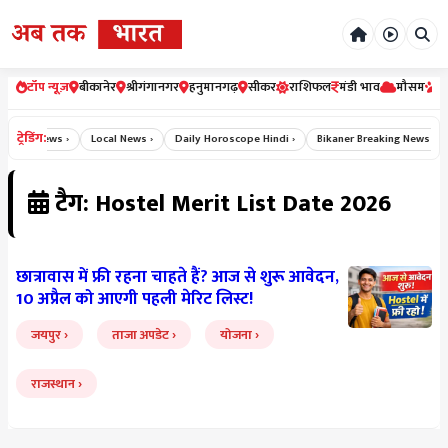
टॉप न्यूज़
बीकानेर
श्रीगंगानगर
हनुमानगढ़
सीकर
राशिफल
मंडी भाव
मौसम
र
ट्रेडिंग:
 Crime News ›
Local News ›
Daily Horoscope Hindi ›
Bikaner Breaking News ›
टैग: Hostel Merit List Date 2026
छात्रावास में फ्री रहना चाहते हैं? आज से शुरू आवेदन,
10 अप्रैल को आएगी पहली मेरिट लिस्ट!
जयपुर
ताजा अपडेट
योजना
राजस्थान