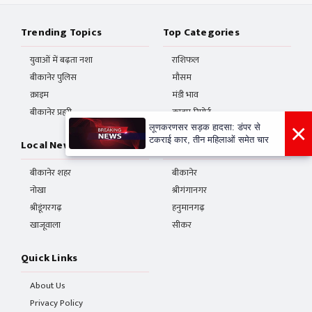
Trending Topics
Top Categories
युवाओं में बढ़ता नशा
राशिफल
बीकानेर पुलिस
मौसम
क्राइम
मंडी भाव
बीकानेर प्रहरी
क्राइम रिपोर्ट
×
लूणकरणसर सड़क हादसा: डंपर से
टकराई कार, तीन महिलाओं समेत चार
Local News
Districts
बीकानेर शहर
बीकानेर
नोखा
श्रीगंगानगर
श्रीडूंगरगढ़
हनुमानगढ़
खाजूवाला
सीकर
Quick Links
About Us
Privacy Policy