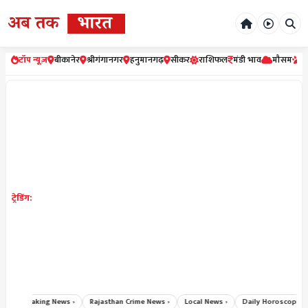
टॉप न्यूज़
बीकानेर
श्रीगंगानगर
हनुमानगढ़
सीकर
राशिफल
मंडी भाव
मौसम
र
ट्रेडिंग:
›
Breaking News ›
Rajasthan Crime News ›
Local News ›
Daily Horoscope Hin