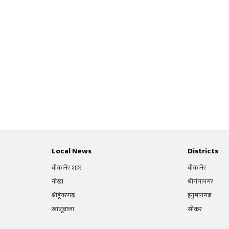
Local News
Districts
बीकानेर शहर
बीकानेर
नोखा
श्रीगंगानगर
श्रीडूंगरगढ़
हनुमानगढ़
खाजूवाला
सीकर