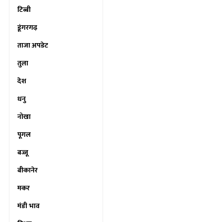
टिब्बी
डूंगरगढ़
ताजा अपडेट
तुला
देश
धनु
नोखा
पूगल
बज्जू
बीकानेर
मकर
मंडी भाव