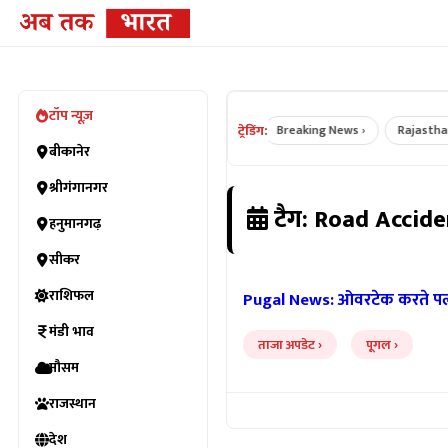
टॉप न्यूज़
ट्रेडिंग:
Bikaner News ›
Rajasthan News ›
Breaking News ›
Rajasthan Cr
बीकानेर
श्रीगंगानगर
टैग: Road Accide
हनुमानगढ़
सीकर
राशिफल
Pugal News: ओवरटेक करते पलटी
मंडी भाव
ताजा अपडेट
पूगल
मौसम
राजस्थान
देश