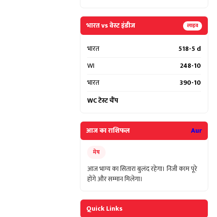
भारत vs वेस्ट इंडीज
लाइव
भारत
518-5 d
WI
248-10
भारत
390-10
WC टेस्ट चैंप
आज का राशिफल
Aur
मेष
आज भाग्य का सितारा बुलंद रहेगा। निजी काम पूरे
होंगे और सम्मान मिलेगा।
Quick Links