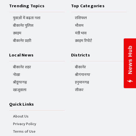
Trending Topics
Top Categories
युवाओं में बढ़ता नशा
राशिफल
बीकानेर पुलिस
मौसम
क्राइम
मंडी भाव
बीकानेर प्रहरी
क्राइम रिपोर्ट
News Hub
Local News
Districts
बीकानेर शहर
बीकानेर
नोखा
श्रीगंगानगर
श्रीडूंगरगढ़
हनुमानगढ़
खाजूवाला
सीकर
Quick Links
About Us
Privacy Policy
Terms of Use