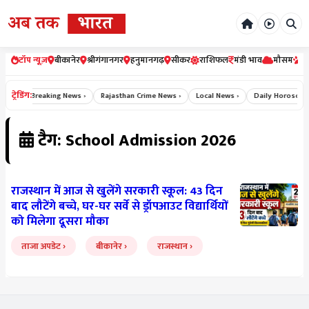
टॉप न्यूज़
बीकानेर
श्रीगंगानगर
हनुमानगढ़
सीकर
राशिफल
मंडी भाव
मौसम
र
ट्रेडिंग:
ws ›
Breaking News ›
Rajasthan Crime News ›
Local News ›
Daily Horoscope 
टैग: School Admission 2026
राजस्थान में आज से खुलेंगे सरकारी स्कूल: 43 दिन
बाद लौटेंगे बच्चे, घर-घर सर्वे से ड्रॉपआउट विद्यार्थियों
को मिलेगा दूसरा मौका
ताजा अपडेट
बीकानेर
राजस्थान