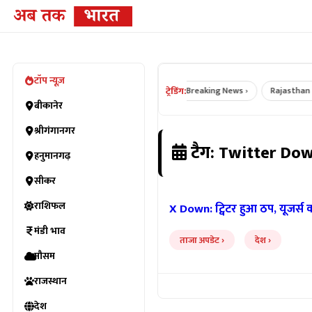
टॉप न्यूज़
ट्रेडिंग:
Bikaner News ›
Rajasthan News ›
Breaking News ›
Rajasthan Crim
बीकानेर
श्रीगंगानगर
टैग: Twitter Do
हनुमानगढ़
सीकर
राशिफल
X Down: ट्विटर हुआ ठप, यूजर्स
मंडी भाव
ताजा अपडेट
देश
मौसम
राजस्थान
देश