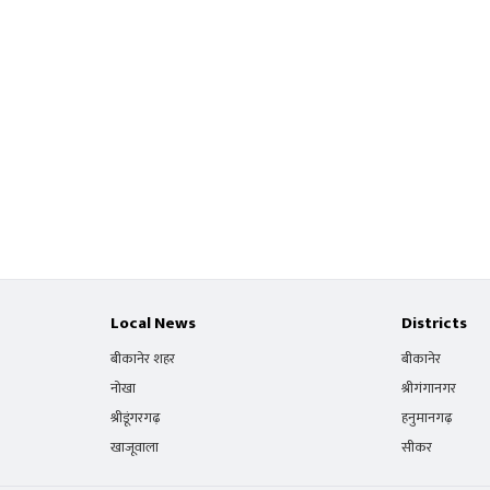
Local News
Districts
बीकानेर शहर
बीकानेर
नोखा
श्रीगंगानगर
श्रीडूंगरगढ़
हनुमानगढ़
खाजूवाला
सीकर