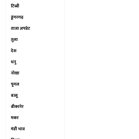
टिब्बी
डूंगरगढ़
ताजा अपडेट
तुला
देश
धनु
नोखा
पूगल
बज्जू
बीकानेर
मकर
मंडी भाव