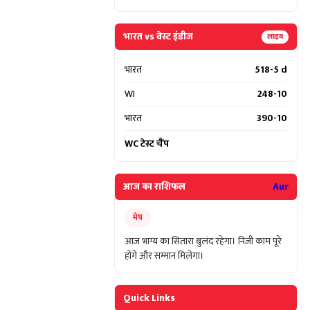
भारत vs वेस्ट इंडीज
लाइव
भारत
518-5 d
WI
248-10
भारत
390-10
WC टेस्ट चैंप
आज का राशिफल
Aur
मेष
आज भाग्य का सितारा बुलंद रहेगा। निजी काम पूरे
होंगे और सम्मान मिलेगा।
Quick Links