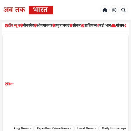
टॉप न्यूज़
बीकानेर
श्रीगंगानगर
हनुमानगढ़
सीकर
राशिफल
मंडी भाव
मौसम
र
ट्रेडिंग:
Breaking News ›
Rajasthan Crime News ›
Local News ›
Daily Horoscope Hin