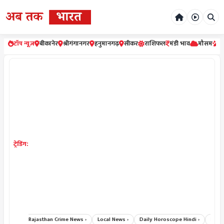
टॉप न्यूज़
बीकानेर
श्रीगंगानगर
हनुमानगढ़
सीकर
राशिफल
मंडी भाव
मौसम
र
ट्रेडिंग:
News ›
Rajasthan Crime News ›
Local News ›
Daily Horoscope Hindi ›
Bikane