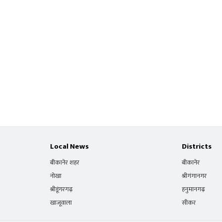
Local News
Districts
बीकानेर शहर
बीकानेर
नोखा
श्रीगंगानगर
श्रीडूंगरगढ़
हनुमानगढ़
खाजूवाला
सीकर