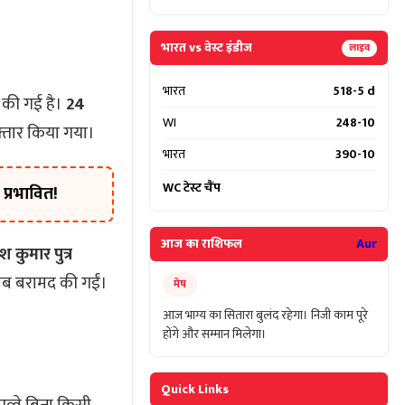
भारत vs वेस्ट इंडीज
लाइव
भारत
518-5 d
 की गई है।
24
WI
248-10
फ्तार किया गया।
भारत
390-10
WC टेस्ट चैंप
प्रभावित!
आज का राशिफल
Aur
श कुमार पुत्र
ाब बरामद की गईं।
मेष
आज भाग्य का सितारा बुलंद रहेगा। निजी काम पूरे
होंगे और सम्मान मिलेगा।
Quick Links