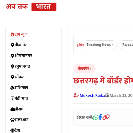
टॉप न्यूज़
ट्रेडिंग:
Bikaner News ›
बीकानेर
Rajasthan News ›
Breaking News ›
Rajasthan 
श्रीगंगानगर
हनुमानगढ़
बीकानेर
सीकर
छत्तरगढ़ में बॉर्डर
राशिफल
Mukesh Raika
March 22, 2
मंडी भाव
मौसम
शेयर करें:
राजस्थान
देश