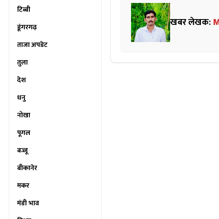
टिब्बी
खबर लेखक:
M
डूंगरगढ़
ताजा अपडेट
तुला
देश
धनु
नोखा
पूगल
बज्जू
बीकानेर
मकर
मंडी भाव