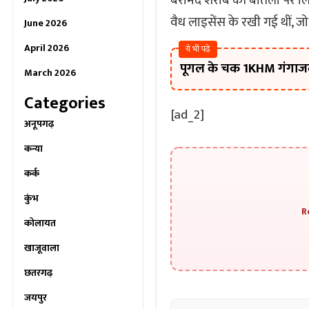
बरामद शराब की बोतलों पर लिख
वैध लाइसेंस के रखी गई थीं,
June 2026
April 2026
ये भी पढ़े
पूगल के चक 1KHM गंगाजली
March 2026
Categories
[ad_2]
अनूपगढ़
कन्या
कर्क
कुंभ
R
कोलायत
खाजूवाला
छतरगढ़
जयपुर