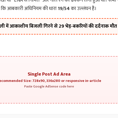
ा था “ENA से निर्मित” और नीले रंग का ढक्कन लगा हुआ था। सभी प
 जो कि आबकारी अधिनियम की धारा
19/54
का उल्लंघन है।
 में आकाशीय बिजली गिरने से 29 भेड़-बकरियों की दर्दनाक मौत
Single Post Ad Area
ecommended Size: 728x90, 336x280 or responsive in-article
Paste Google AdSense code here