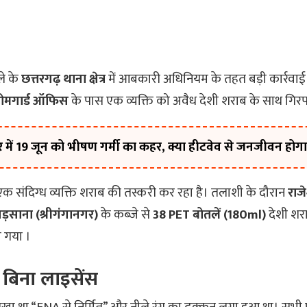
ले के
छत्तरगढ़ थाना क्षेत्र
में आबकारी अधिनियम के तहत बड़ी कार्रवाई
 होमगार्ड ऑफिस
के पास एक व्यक्ति को अवैध देशी शराब के साथ गिर
ें 19 जून को भीषण गर्मी का कहर, क्या हीटवेव से जनजीवन होगा 
क संदिग्ध व्यक्ति शराब की तस्करी कर रहा है। तलाशी के दौरान
राजे
साना (श्रीगंगानगर)
के कब्जे से
38 PET बोतलें (180ml)
देशी शर
ो गया ।
 बिना लाइसेंस