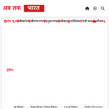
टॉप न्यूज़
बीकानेर
श्रीगंगानगर
हनुमानगढ़
सीकर
राशिफल
मंडी भाव
मौसम
र
ट्रेडिंग:
Breaking News ›
Rajasthan Crime News ›
Local News ›
Daily Horoscope Hindi