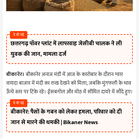
ये भी पढ़े
छत्तरगढ़ पॉवर प्लांट में लापरवाह जेसीबी चालक ने ली
युवक की जान, मामला दर्ज
बीकानेर।
बीकानेर अनाज मंडी में आज के कारोबार के दौरान ग्वार
वायदा बाजार में मंदी का रुख देखने को मिला, जबकि मुंगफली के भाव
ऊँचे स्तर पर टिके रहे। ईसबगोल और मोठ में सीमित दायरे में सौदे हुए।
ये भी पढ़े
बीकानेर: पैसों के गबन को लेकर हमला, परिवार को दी
जान से मारने की धमकी | Bikaner News