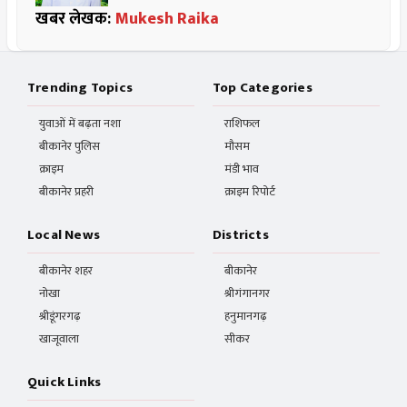
खबर लेखक:
Mukesh Raika
Trending Topics
Top Categories
युवाओं में बढ़ता नशा
राशिफल
बीकानेर पुलिस
मौसम
क्राइम
मंडी भाव
बीकानेर प्रहरी
क्राइम रिपोर्ट
Local News
Districts
बीकानेर शहर
बीकानेर
नोखा
श्रीगंगानगर
श्रीडूंगरगढ़
हनुमानगढ़
खाजूवाला
सीकर
Quick Links