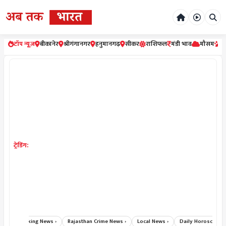
टॉप न्यूज़
बीकानेर
श्रीगंगानगर
हनुमानगढ़
सीकर
राशिफल
मंडी भाव
मौसम
र
ट्रेडिंग:
›
Breaking News ›
Rajasthan Crime News ›
Local News ›
Daily Horoscope Hin